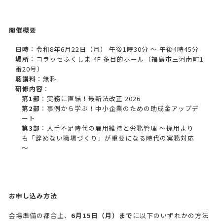
開催概要
日時
：令和8年6月22日（月） 午後1時30分 ～ 午後4時45分
場所
：コラッセふくしま 4F 多目的ホール（福島市三河南町1
番20号）
聴講料
：無料
研修内容
：
第
1
部
：実務に直結！最新法改正 2026
第
2
部
：事例から学ぶ！中小企業のための助成金アップデ
ート
第
3
部
：人手不足時代の雇用維持と労務管理 ～採用より
も「辞めない職場づくり」が重要になる時代の実務対応
～
お申し込み方法
会場準備の都合上、
6
月
15
日（月）まで
に以下のいずれかの方法