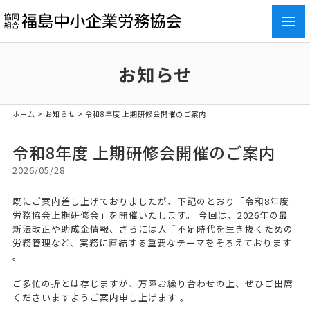
toggl
navig
お知らせ
ホーム
>
お知らせ
> 令和8年度 上期研修会開催のご案内
令和8年度 上期研修会開催のご案内
2026/05/28
既にご案内差し上げておりましたが、下記のとおり「令和8年度
労務協会上期研修会」を開催いたします。 今回は、2026年の最
新法改正や助成金情報、さらには人手不足時代を生き抜くための
労務管理など、実務に直結する重要なテーマをそろえております
。
ご多忙の折とは存じますが、万障お繰り合わせの上、ぜひご出席
くださいますようご案内申し上げます 。